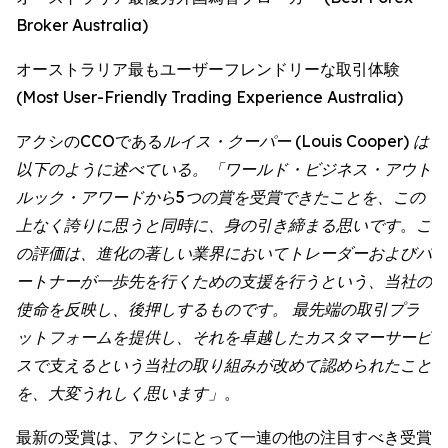
Broker Australia)
オーストラリア最もユーザーフレンドリーな取引体験
(Most User-Friendly Trading Experience Australia)
アクシのCCOである
ルイス・クーパー (Louis Cooper) は
以下のように述べている。「ワールド・ビジネス・アウト
ルック・アワードから5つの賞を受賞できたことを、この
上なく誇りに思うと同時に、身の引き締まる思いです
。
こ
の評価は、進化の著しい業界においてトレーダーおよびパ
ートナーが一歩先を行くための支援を行うという、当社の
使命を反映し、後押しするものです。 最先端の取引プラ
ットフォームを提供し、それを卓越したカスタマーサービ
スで支えるという当社の取り組みが改めて認められたこと
を、大変うれしく思います」
。
最新の受賞は、アクシにとって一連の他の注目すべき受賞