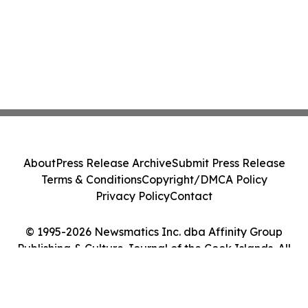
About
Press Release Archive
Submit Press Release
Terms & Conditions
Copyright/DMCA Policy
Privacy Policy
Contact
© 1995-2026 Newsmatics Inc. dba Affinity Group
Publishing & Culture Journal of the Cook Islands. All
Rights Reserved.
Cookie Settings / Your Privacy Choices