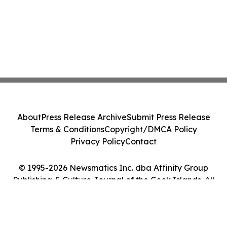
About
Press Release Archive
Submit Press Release
Terms & Conditions
Copyright/DMCA Policy
Privacy Policy
Contact
© 1995-2026 Newsmatics Inc. dba Affinity Group
Publishing & Culture Journal of the Cook Islands. All
Rights Reserved.
Cookie Settings / Your Privacy Choices