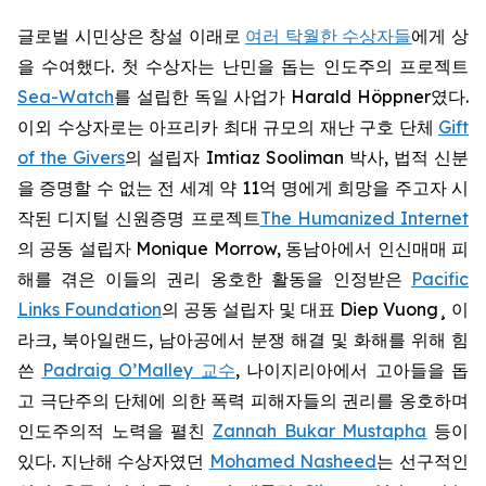
글로벌 시민상은 창설 이래로
여러 탁월한 수상자들
에게 상
을 수여했다. 첫 수상자는 난민을 돕는 인도주의 프로젝트
Sea-Watch
를 설립한 독일 사업가 Harald Höppner였다.
이외 수상자로는 아프리카 최대 규모의 재난 구호 단체
Gift
of the Givers
의 설립자 Imtiaz Sooliman 박사, 법적 신분
을 증명할 수 없는 전 세계 약 11억 명에게 희망을 주고자 시
작된 디지털 신원증명 프로젝트
The Humanized Internet
의 공동 설립자 Monique Morrow, 동남아에서 인신매매 피
해를 겪은 이들의 권리 옹호한 활동을 인정받은
Pacific
Links Foundation
의 공동 설립자 및 대표 Diep Vuong¸ 이
라크, 북아일랜드, 남아공에서 분쟁 해결 및 화해를 위해 힘
쓴
Padraig O’Malley 교수
, 나이지리아에서 고아들을 돕
고 극단주의 단체에 의한 폭력 피해자들의 권리를 옹호하며
인도주의적 노력을 펼친
Zannah Bukar Mustapha
등이
있다. 지난해 수상자였던
Mohamed Nasheed
는 선구적인