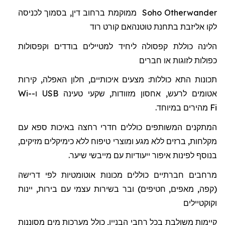
Otherwander
Soho
ממוקמת ברחוב דין, בסמוך לכניסה
לקו אליזבת בתחנת
טוטנהאם
קורט רוד
הלינה כוללת
קפסולה
ל
יחיד למטיילים בודדים וקפסולות
כפולות לזוגות או חברים
תכונות התא כוללות: מצעים איכותיים, חלון האפלה, קירות
אטומים לרעש, אחסון מזוודות, שקעי טעינה
USB
ו-
Wi-
Fi
מהיר
ים
במיוחד.
המתקנים המשותפים כוללים חדרי רחצה באיכות ספא
עם
מקלחות
,
ברזים
ללא
מגע
ומוצרי
טיפוח
ללא
כימיקלים מזיקים
,
בנוסף
לפינות
איפור
ייעודיות
עם
מייבשי
שיער
.
מרחבים חברתיים כוללים מכונות אוטומטיות לפי דרישה
(קפה, מאפים, חטיפים) ובר בשירות עצמי עם בירות, יינות
וקוקטיילים
קיימות משולבת בכל רחבי הבניין, כולל מערכות מים מסוננות