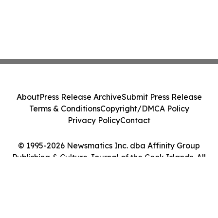
About
Press Release Archive
Submit Press Release
Terms & Conditions
Copyright/DMCA Policy
Privacy Policy
Contact
© 1995-2026 Newsmatics Inc. dba Affinity Group
Publishing & Culture Journal of the Cook Islands. All
Rights Reserved.
Cookie Settings / Your Privacy Choices