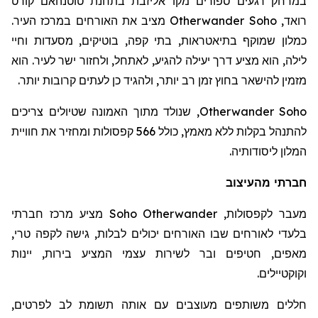
במרחק רגעים ספורים מקו אליזבת בתחנת
טוטנהאם
קורט
רואד
,
Otherwander Soho
מציב את האורחים במרכז העיר.
כמלון שמוקף בתיאטראות, בתי קפה, בוטיקים, מסעדות וחיי
לילה, הוא מציע דרך יעילה להגיע, לאתחל, ולחזור ישר לעיר. הוא
מזמין להישאר בחוץ זמן רב יותר, ולהגיד כן לעתים קרובות יותר.
Otherwander Soho
, שנולד מתוך האמונה שטיולים צריכים
להתנהל בקלות ללא מאמץ, כולל 566 קפסולות ומחזיר את חוויית
המלון ליסודותיה.
חברתי מהעיצוב
מעבר לקפסולות,
Otherwander
Soho
מציע מרכז חברתי
בלעדי לאורחים שבו האורחים יכולים לבלות, גישה לקפה טרי,
מאפים, חטיפים ובר לשירות עצמי המציע בירות, יינות
וקוקטיילים.
חללים משותפים מעוצבים עם אותה תשומת לב לפרטים,