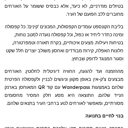
בטיולים מודרניים, לא כיעד, אלא כבסיס ששומר על האורחים
מחוברים ללב הפועם של העיר.
בליבת הקונספט עומדים הקפסולות, המכונים 'קינים'. כל קפסולה
זמינה כחדר ליחיד או כפול, וכל קפסולה נועדה למטב נוחות,
בטיחות ויעילות. מצעים איכותיים, בקרת תאורה וטמפרטורה,
חלונות האפלה, קירות מבודדים ואחסון משולב יוצרים חלל שקט
וסגור המנוגד לדופק שבחוץ.
מההזמנה ועד להגעה, החוויה דיגיטלית לחלוטין. האורחים
מבצעים צ'ק-אין באופן מקוון וניגשים לבניין ולקפסולה הפרטית
שלהם באמצעות
Wanderpass
עם קוד
QR
המאוחסן בארנק
הנייד שלהם. התוצאה היא מסע חלק המסיר מחסומים
מסורתיים, ומאפשר לאורחים לנוע ברחבי העיר בתנאים שלהם.
בנוי לחיים בתנועה