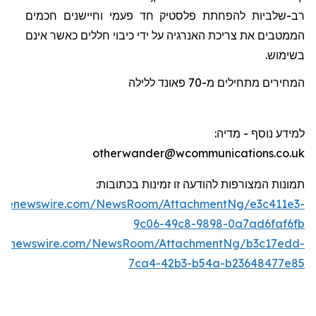
רב-שלביות להפחתת פלסטיק חד פעמי וחיישנים חכמים
הממטבים את צריכת האנרגיה על ידי כיבוי חללים כאשר אינם
בשימוש.
המחירים מתחילים מ-70
פאונד
ללילה
למידע נוסף - מדיה
:
otherwander@wcommunications.co.uk
תמונות המצורפות להודעה זו זמינות בכתוב
ו
ת:
lobenewswire.com/NewsRoom/AttachmentNg/e3c411e3-
9c06-49c8-9898-0a7ad6faf6fb
obenewswire.com/NewsRoom/AttachmentNg/b3c17edd-
7ca4-42b3-b54a-b23648477e85