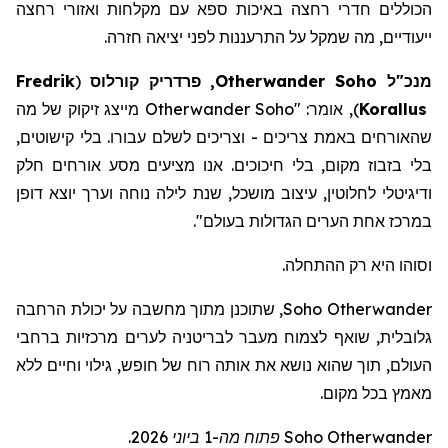
הכוללים חדרי רחצה באיכות ספא
עם
מקלחות
ואזורי
רחצה
ייעודיים
,
מה
שמקל
על
התרעננות
לפני
יציאה
חזרה
.
מנכ"ל
Soho
Otherwander
, פרדריק
קורלוס
(
Fredrik
Korallus
)
, אומר: "
Otherwander Soho
מייצג זיקוק של מה
שהאורחים באמת צריכים - וצריכים לשלם עבורו. בלי קישוטים,
בלי בזבוז מקום, בלי חיכוכים. אנו מציעים מסע אורחים חלק
ודיגיטלי לחלוטין, עיצוב מושכל, שנת לילה נוחה וערך יוצא דופן
במרכז אחת הערים הגדולות בעולם
".
וסוהו היא רק ההתחלה.
Otherwander
Soho
, שתוכנ
ן
מתוך מחשבה על יכולת הרחבה
גלובלית, שוא
ף
לצמוח מעבר לבריטניה לערים מרכזיות ברחבי
העולם, תוך שה
וא
נושא את אותה רוח של חופש, גילוי וחיים ללא
מאמץ בכל מקום.
Otherwander
Soho
פתוח מה-1 ביוני 2026.