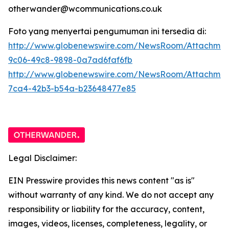
otherwander@wcommunications.co.uk
Foto yang menyertai pengumuman ini tersedia di:
http://www.globenewswire.com/NewsRoom/Attachmen
9c06-49c8-9898-0a7ad6faf6fb
http://www.globenewswire.com/NewsRoom/Attachme
7ca4-42b3-b54a-b23648477e85
Legal Disclaimer:
EIN Presswire provides this news content "as is"
without warranty of any kind. We do not accept any
responsibility or liability for the accuracy, content,
images, videos, licenses, completeness, legality, or